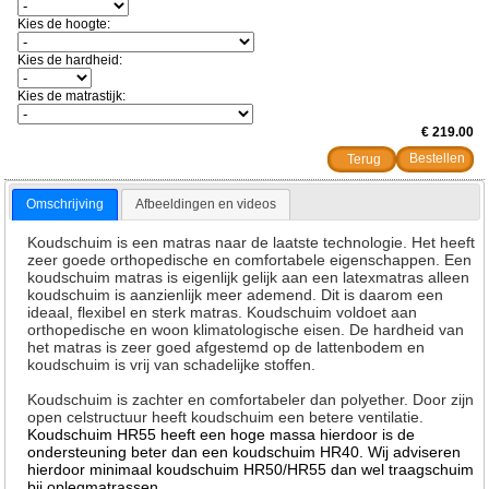
Kies de hoogte:
Kies de hardheid:
Kies de matrastijk:
€ 219.00
Terug
Omschrijving
Afbeeldingen en videos
Koudschuim is een matras naar de laatste technologie. Het heeft
zeer goede orthopedische en comfortabele eigenschappen. Een
koudschuim matras is eigenlijk gelijk aan een latexmatras alleen
koudschuim is aanzienlijk meer ademend. Dit is daarom een
ideaal, flexibel en sterk matras. Koudschuim voldoet aan
orthopedische en woon klimatologische eisen. De hardheid van
het matras is zeer goed afgestemd op de lattenbodem en
koudschuim is vrij van schadelijke stoffen.
Koudschuim is zachter en comfortabeler dan polyether. Door zijn
open celstructuur heeft koudschuim een betere ventilatie.
Koudschuim HR55 heeft een hoge massa hierdoor is de
ondersteuning beter dan een koudschuim HR40. Wij adviseren
hierdoor minimaal koudschuim HR50/HR55 dan wel traagschuim
bij oplegmatrassen.