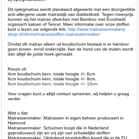
Dit oplegmatras wordt standaard afgewerkt met een doorgestikte
anti-allergene vaste matrastijk van dubbeldoek. Tegen meerprijs
kunnen wij het matras afwerken met Bamboo met Ecoshield,
organisch katoen of Tencel. Meer informatie over onze stoffen
kunt u lezen via volgende link.
http://www.matrassenmakerij-
shop.nl/nl/cms/matrasstoffen-matrassenmaker/
Omdat dIt matras alleen uit koudschuim bestaat is er hierdoor
geen boven- en/of onderzijde. Aan de hand van de maten wordt
dan altijd de juiste hoek gemaakt.
Keuze uit:
4cm koudschuim kern, totale hoogte +/- 6cm.
6cm koudschuim kern, totale hoogte +/- 8cm.
8cm koudschuim kern, totale hoogte +/- 10cm.
Voor vragen kunt u altijd contact opnemen, wij helpen u graag
verder.
Wist u dat:
Matrassenmaker: Matrassen in eigen beheer produceert in
Helmond
Matrassenmaker: Schuimen koopt die in Nederland
geproduceerd zijn en vrij zijn van schadelijke stoffen
Matrassenmaker: Uitsluitend grondstoffen koopt die in de EU