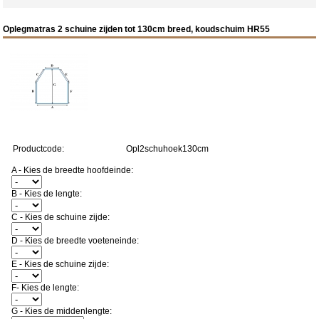
Oplegmatras 2 schuine zijden tot 130cm breed, koudschuim HR55
Productcode:
Opl2schuhoek130cm
A - Kies de breedte hoofdeinde:
B - Kies de lengte:
C - Kies de schuine zijde:
D - Kies de breedte voeteneinde:
E - Kies de schuine zijde:
F- Kies de lengte:
G - Kies de middenlengte: