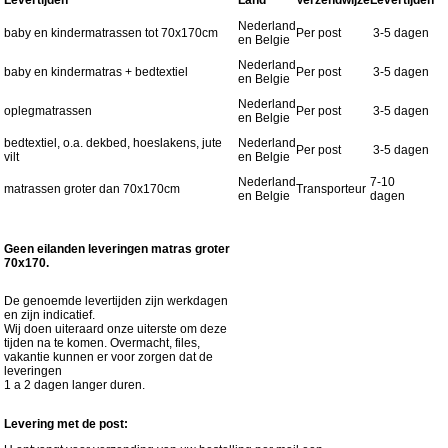
Nederland
baby en kindermatrassen tot 70x170cm
Per post
3-5 dagen
en Belgie
Nederland
baby en kindermatras + bedtextiel
Per post
3-5 dagen
en Belgie
Nederland
oplegmatrassen
Per post
3-5 dagen
en Belgie
bedtextiel, o.a. dekbed, hoeslakens, jute
Nederland
Per post
3-5 dagen
vilt
en Belgie
Nederland
7-10
matrassen groter dan 70x170cm
Transporteur
en Belgie
dagen
Geen eilanden leveringen matras groter
70x170.
De genoemde levertijden zijn werkdagen
en zijn indicatief.
Wij doen uiteraard onze uiterste om deze
tijden na te komen. Overmacht, files,
vakantie kunnen er voor zorgen dat de
leveringen
1 a 2 dagen langer duren.
Levering met de post: