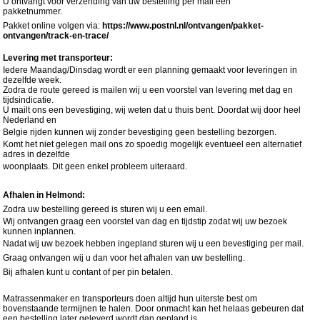
U ontvangt voor verzending van uw bestelling per mail een
pakketnummer.
Pakket online volgen via:
https://www.postnl.nl/ontvangen/pakket-
ontvangen/track-en-trace/
Levering met transporteur:
Iedere Maandag/Dinsdag wordt er een planning gemaakt voor leveringen in
dezelfde week.
Zodra de route gereed is mailen wij u een voorstel van levering met dag en
tijdsindicatie.
U mailt ons een bevestiging, wij weten dat u thuis bent. Doordat wij door heel
Nederland en
Belgie rijden kunnen wij zonder bevestiging geen bestelling bezorgen.
Komt het niet gelegen mail ons zo spoedig mogelijk eventueel een alternatief
adres in dezelfde
woonplaats. Dit geen enkel probleem uiteraard.
Afhalen in Helmond:
Zodra uw bestelling gereed is sturen wij u een email.
Wij ontvangen graag een voorstel van dag en tijdstip zodat wij uw bezoek
kunnen inplannen.
Nadat wij uw bezoek hebben ingepland sturen wij u een bevestiging per mail.
Graag ontvangen wij u dan voor het afhalen van uw bestelling.
Bij afhalen kunt u contant of per pin betalen.
Matrassenmaker en transporteurs doen altijd hun uiterste best om
bovenstaande termijnen te halen. Door onmacht kan het helaas gebeuren dat
een bestelling later geleverd wordt dan gepland is.