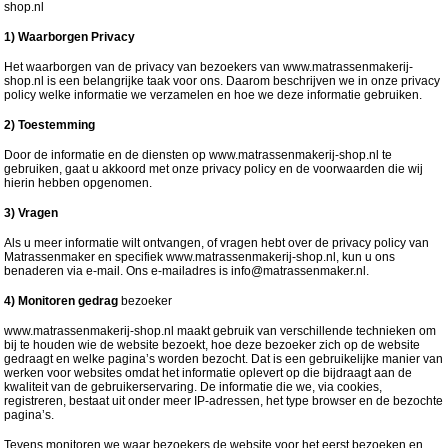
shop.nl
1) Waarborgen Privacy
Het waarborgen van de privacy van bezoekers van www.matrassenmakerij-
shop.nl is een belangrijke taak voor ons. Daarom beschrijven we in onze privacy
policy welke informatie we verzamelen en hoe we deze informatie gebruiken.
2) Toestemming
Door de informatie en de diensten op www.matrassenmakerij-shop.nl te
gebruiken, gaat u akkoord met onze privacy policy en de voorwaarden die wij
hierin hebben opgenomen.
3) Vragen
Als u meer informatie wilt ontvangen, of vragen hebt over de privacy policy van
Matrassenmaker en specifiek www.matrassenmakerij-shop.nl, kun u ons
benaderen via e-mail. Ons e-mailadres is info@matrassenmaker.nl.
4) Monitoren gedrag
bezoeker
www.matrassenmakerij-shop.nl maakt gebruik van verschillende technieken om
bij te houden wie de
website bezoekt
, hoe deze bezoeker zich op de website
gedraagt en welke pagina’s worden bezocht. Dat is een gebruikelijke manier van
werken voor websites omdat het informatie oplevert op die bijdraagt aan de
kwaliteit van de gebruikerservaring. De informatie die we, via cookies,
registreren, bestaat uit onder meer IP-adressen, het type browser en de bezochte
pagina’s.
Tevens monitoren we waar bezoekers de website voor het eerst bezoeken en