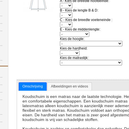
A - Kies de breedte hoofdeinde:
B - Kies de lengte B & D:
C - Kies de breedte voeteneinde :
E - Kies de middenlengte:
Kies de hoogte:
Kies de hardheid:
Kies de matrastijk:
Omschrijving
Afbeeldingen en videos
Koudschuim is een matras naar de laatste technologie. He
en comfortabele eigenschappen. Een koudschuim matras is 
latexmatras alleen koudschuim is aanzienlijk meer ademen
flexibel en sterk matras. Koudschuim voldoet aan orthope
eisen. De hardheid van het matras is zeer goed afgestem
koudschuim is vrij van schadelijke stoffen.
Koudschuim is zachter en comfortabeler dan polyether. Doo