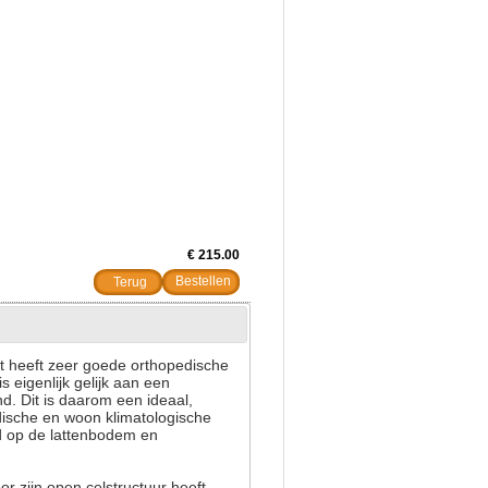
€ 215.00
Terug
t heeft zeer goede orthopedische
eigenlijk gelijk aan een
d. Dit is daarom een ideaal,
dische en woon klimatologische
d op de lattenbodem en
r zijn open celstructuur heeft