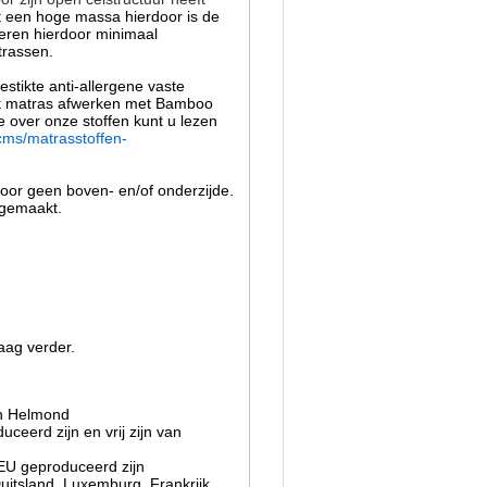
 een hoge massa hierdoor is de
eren hierdoor minimaal
trassen.
stikte anti-allergene vaste
het matras afwerken met Bamboo
e over onze stoffen kunt u lezen
cms/matrasstoffen-
door geen boven- en/of onderzijde.
 gemaakt.
aag verder.
in Helmond
eerd zijn en vrij zijn van
 EU geproduceerd zijn
uitsland, Luxemburg, Frankrijk,