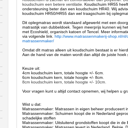
koudschuim een betere ventilatie.
Koudschuim HR55 heeft
ondersteuning beter dan een koudschuim HR40. Wij advis
koudschuim HR50/HR55 dan wel traagschuim bij oplegma
Dit oplegmatras wordt standaard afgewerkt met een doorge
matrastijk van dubbeldoek. Tegen meerprijs kunnen wij 
met Ecoshield, organisch katoen of Tencel. Meer informati
via volgende link.
http://www.matrassenmakerij-shop.nl/nl/
matrassenmaker/
Omdat dIt matras alleen uit koudschuim bestaat is er hier
Aan de hand van de maten wordt dan altijd de juiste hoek
Keuze uit:
4cm koudschuim kern, totale hoogte +/- 6cm.
6cm koudschuim kern, totale hoogte +/- 8cm.
8cm koudschuim kern, totale hoogte +/- 10cm.
Voor vragen kunt u altijd contact opnemen, wij helpen u gr
Wist u dat:
Matrassenmaker: Matrassen in eigen beheer produceert 
Matrassenmaker: Schuimen koopt die in Nederland geproduc
schadelijke stoffen
Matrassenmaker: Uitsluitend grondstoffen koopt die in de
Matrassenmaker: Matrassen levert in Nederland, Belgie, D