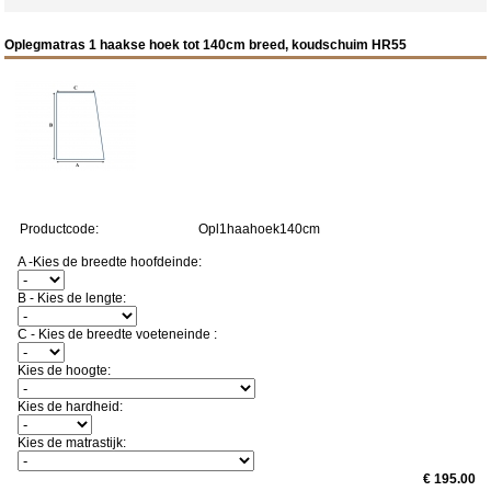
Oplegmatras 1 haakse hoek tot 140cm breed, koudschuim HR55
Productcode:
Opl1haahoek140cm
A -Kies de breedte hoofdeinde:
B - Kies de lengte:
C - Kies de breedte voeteneinde :
Kies de hoogte:
Kies de hardheid:
Kies de matrastijk:
€ 195.00