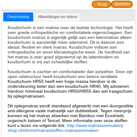
Terug
Omschrijving
Afbeeldingen en videos
Koudschuim is een matras naar de laatste technologie. Het heeft
zeer goede orthopedische en comfortabele eigenschappen. Een
koudschuim matras is eigenlijk gelijk aan een latexmatras alleen
koudschuim is aanzienlijk meer ademend. Dit is daarom een
ideaal, flexibel en sterk matras. Koudschuim voldoet aan
orthopedische en woon klimatologische eisen. De hardheid van
het matras is zeer goed afgestemd op de lattenbodem en
koudschuim is vrij van schadelijke stoffen.
Koudschuim is zachter en comfortabeler dan polyether. Door zijn
open celstructuur heeft koudschuim een betere ventilatie.
Koudschuim HR55 heeft een hoge massa hierdoor is de
ondersteuning beter dan een koudschuim HR40. Wij adviseren
hierdoor minimaal koudschuim HR50/HR55 dan wel traagschuim
bij oplegmatrassen.
Dit oplegmatras wordt standaard afgewerkt met een doorgestikte
anti-allergene vaste matrastijk van dubbeldoek. Tegen meerprijs
kunnen wij het matras afwerken met Bamboo met Ecoshield,
organisch katoen of Tencel. Meer informatie over onze stoffen
kunt u lezen via volgende link.
http://www.matrassenmakerij-
shop.nl/nl/cms/matrasstoffen-matrassenmaker/