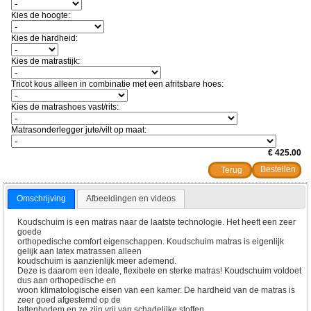
Kies de hoogte:
Kies de hardheid:
Kies de matrastijk:
Tricot kous alleen in combinatie met een afritsbare hoes:
Kies de matrashoes vast/rits:
Matrasonderlegger jute/vilt op maat:
€ 425.00
Terug
Omschrijving
Afbeeldingen en videos
Koudschuim is een matras naar de laatste technologie. Het heeft een zeer
goede
orthopedische comfort eigenschappen. Koudschuim matras is eigenlijk
gelijk aan latex matrassen alleen
koudschuim is aanzienlijk meer ademend.
Deze is daarom een ideale, flexibele en sterke matras! Koudschuim voldoet
dus aan orthopedische en
woon klimatologische eisen van een kamer. De hardheid van de matras is
zeer goed afgestemd op de
lattenbodem en ze zijn vrij van schadelijke stoffen.