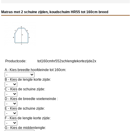
Matras met 2 schuine zijden, koudschuim HR55 tot 160cm breed
Productcode:
tot160cmhr552schlengtekortezijde2x
A - Kies breedte hoofdeinde tot 160cm:
B - Kies de lengte korte zijde:
C - Kies de schuine zijde:
D - Kies de breedte voeteneinde :
E - Kies de schuine zijde:
F - Kies de lengte korte zijde:
G - Kies de middenlengte: