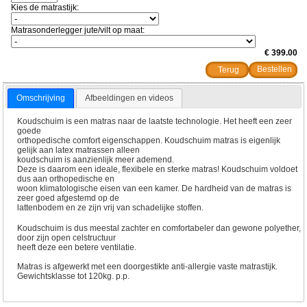
Kies de matrastijk:
Matrasonderlegger jute/vilt op maat:
€ 399.00
Terug
Omschrijving
Afbeeldingen en videos
Koudschuim is een matras naar de laatste technologie. Het heeft een zeer
goede
orthopedische comfort eigenschappen. Koudschuim matras is eigenlijk
gelijk aan latex matrassen alleen
koudschuim is aanzienlijk meer ademend.
Deze is daarom een ideale, flexibele en sterke matras! Koudschuim voldoet
dus aan orthopedische en
woon klimatologische eisen van een kamer. De hardheid van de matras is
zeer goed afgestemd op de
lattenbodem en ze zijn vrij van schadelijke stoffen.
Koudschuim is dus meestal zachter en comfortabeler dan gewone polyether,
door zijn open celstructuur
heeft deze een betere ventilatie.
Matras is afgewerkt met een doorgestikte anti-allergie vaste matrastijk.
Gewichtsklasse tot 120kg. p.p.