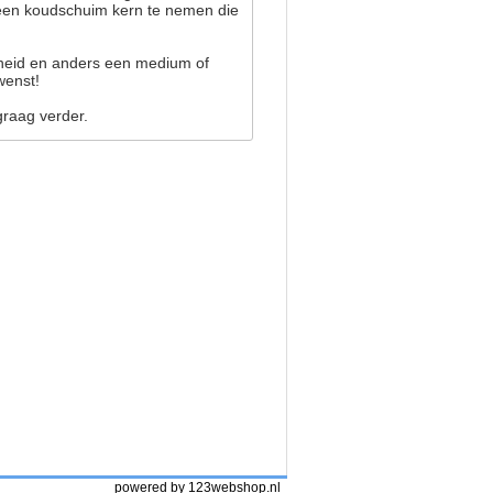
 een koudschuim kern te nemen die
rdheid en anders een medium of
wenst!
graag verder.
powered by 123webshop.nl