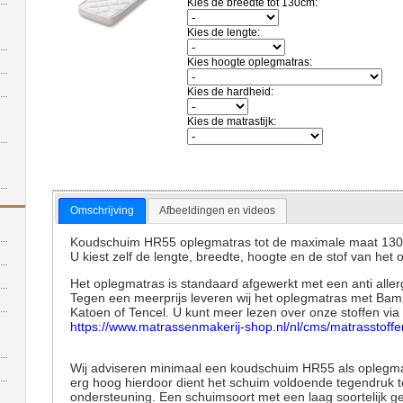
Kies de breedte tot 130cm:
Kies de lengte:
Kies hoogte oplegmatras:
Kies de hardheid:
Kies de matrastijk:
Omschrijving
Afbeeldingen en videos
Koudschuim HR55 oplegmatras tot de maximale maat 13
U kiest zelf de lengte, breedte, hoogte en de stof van het
Het oplegmatras is standaard afgewerkt met een anti aller
Tegen een meerprijs leveren wij het oplegmatras met Ba
Katoen of Tencel.
U kunt meer lezen over onze stoffen via 
https://www.matrassenmakerij-shop.nl/nl/cms/matrasstof
Wij adviseren minimaal een koudschuim HR55 als oplegmat
erg hoog hierdoor dient het schuim voldoende tegendruk 
ondersteuning. Een schuimsoort met een laag soortelijk g