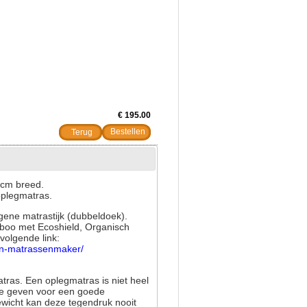
€ 195.00
Terug
0cm breed.
 oplegmatras.
gene matrastijk (dubbeldoek).
mboo met Ecoshield, Organisch
volgende link:
fen-matrassenmaker/
ras. Een oplegmatras is niet heel
te geven voor een goede
ewicht kan deze tegendruk nooit